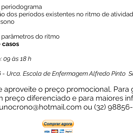
 periodograma
ão dos períodos existentes no ritmo de ativida
 sono
s parâmetros do ritmo
e casos
: 09 às 18 h
6 - Urca. Escola de Enfermagem Alfredo Pinto 
 e aproveite o preço promocional. Para
 preço diferenciado e para maiores i
runocrono@hotmail.com
ou (32) 98856