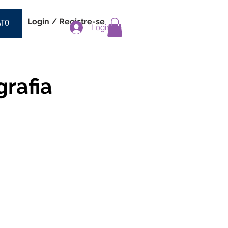
Login / Registre-se
ATO
Login
grafia